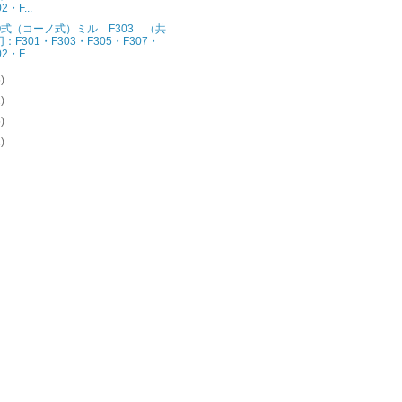
2・F...
O式（コーノ式）ミル F303 （共
：F301・F303・F305・F307・
2・F...
5)
2)
5)
1)