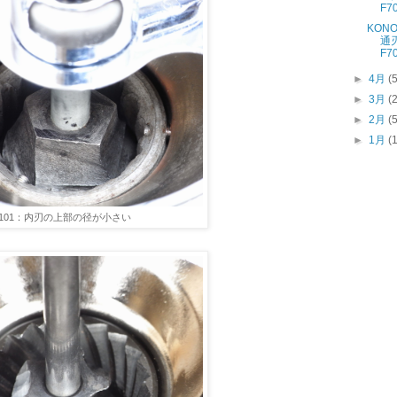
F70
KON
通刃
F70
►
4月
(
►
3月
(
►
2月
(
►
1月
(
F101：内刃の上部の径が小さい