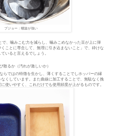
プジョー：螺旋が強い
ことで、噛みこむ力を減らし、噛みこめなかった豆が上に弾
砕くことに専念して、無理に引き込まないこと」で、砕けな
していると言えるでしょう。
び散るか（汚れが激しいか）
製ならではの特徴を生かし、薄くすることでしホッパーの縁
をなくしています。また曲線に加工することで、無駄なく挽
実に使いやすく、これだけでも使用頻度が上がるものです。