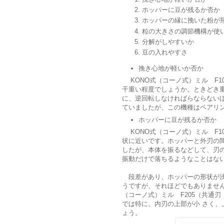
ホッパーに豆が残るか否か
ホッパーの縁に挽いた粉が
粒の大きさの調節機構が使
分解がしやすいか
豆の入れやすさ
挽き心地が軽いか否か
KONO式（コーノ式）ミル F10
干重い程度でしょうか。ときどき
に、逆回転しなければらならないほど
ていましたが、この機種はベアリ
ホッパーに豆が残るか否か
KONO式（コーノ式）ミル F1
状に近いです。ホッパーと外刃の間
したが、本体を振るなどして、刃
振動だけで落ちるようなことはな
段差があり、ホッパーの形状が浅
うですが、それほどでもありません
（コーノ式）ミル F205（共通刃 
では特に、内刃の上部が小 さく
ょう。