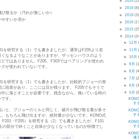
►
2020
(2)
►
2019
(8)
飛び散るか（汚れが激しいか）
►
2018
(3)
いやすいか否か
►
2016
(1
►
2015
(2
▼
2014
(3
►
12月
►
11月
1を研究する（1）でも書きましたが、通常はF205より若
重くなるようなことがありますが、ザッセンハウスのよう
►
10月
ではありません。F205、F303ではベアリングが使われ
►
9月
(
ングが使われていないです。
►
8月
(
►
7月
(
01を研究する（1）でも書きましたが、比較的プジョーの形
►
6月
(
に段差があり、ここには豆が残ります。 F205でもそうで
▼
5月
(
の中に落とすことが必要です。残念ながら、挽いている時の
いです。
KON
す
いと、プジョーのミルと同じく、破片が飛び散る量が多そ
KON
す
。もちろん飛び出ますが、絶対量が少ないです。KONO式
F201・F205）を研究する（2）でも書きましたが、F101
KON
す
、上の部分で砕くこと自体が少なくなっているのが特徴でし
KON
通刃