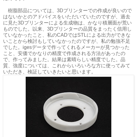
樹脂部品については、3Dプリンターでの作成が良いので
はないかとのアドバイスをいただいていたのですが、過去
に見た3Dプリンターによる生成物は、かなり積層面が荒い
ものでした。以来、3Dプリンターの品質をまったく信用し
ていなかったこと、私のCADではSTLによる出力ができな
いことから検討もしていなかったのですが、私の勉強不足
でした。igesデータで作ってくれるメーカーが見つかった
こと、安価でかなりの精度で作成される方法があったの
で、作ってみました。結果は素晴らしい精度でした。品
質、強度については、これからいろいろな方に使ってみて
いただき、検証していきたいと思います。