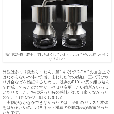
右が第2号機 若干くびれを細くしています。これでだいぶ持ちやすく
なりました
外観はあまり変わりません。第1号では3D-CADの画面上で
はわからない本体の質感、まわした時の感触、豆の飛び散
り具合などを検証するために、既存のF101の刃を組み込ん
で作成してみたのですが、やはり変更したい箇所がいっぱ
いありました。特に握った時の感触があまり良くなかった
ので、くびれを少し細くしました。
実物がなかなかできなかったのは、受皿のガラスと本体
をはめるための、バヨネット構造の樹脂部品が高額だった
ためです。