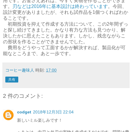
用です。お金さえあれば、今すぐ実物を作ることができま
す。
刃などは2016年に基本設計は終わっています
。今回、
設計変更がありましたが、それも試作品を1個つくればわか
ることです。
初期投資を抑えて作成する方法について、この2年間ずっ
と探し続けてきました。かなり有力な方法も見つかり、解
決したかに思えたこともあります。しかし、残念ながらこ
の形状を作ることができませんでした。
費用をどうやって工面するかが解決すれば、製品化が可
能なところまで、あと一歩です。
コーヒー趣味人
時刻:
17:00
共有
2 件のコメント:
codget
2018年12月3日 22:04
新しいミル楽しみです！
＞あとは、内刃と外刃の実物を作成するだけです。問題は費