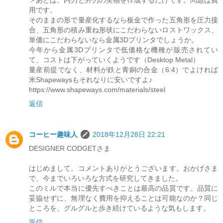
用です。
そのままの形で量産化するなら板金で作った五角形を圧力接
合、五角形の積み重ね形状にこだわらないロストワックス、
単価にこだわらないなら金属3Dプリンタでしょうか。
今年から金属3Dプリンタで低価格な機種が販売されてい
て、コストは下がっていくようです（Desktop Metal）
量産前提でなく、材料が鉄と青銅の合金（6:4）でよければ
米Shapewaysもそれなりに安いですよ♪
https://www.shapeways.com/materials/steel
返信
コーヒー趣味人
2018年12月28日 22:21
DESIGNER CODGETさま
はじめまして。コメントありがとうございます。おかげさま
で、今までいろいろな方式を研究してきました。
このミルで本当に優先すべきことは最高の品質です。品質に
妥協せずに、無理なく費用を抑えることは可能なのか？同じ
ところを、グルグルと歩き続けているような気もします。
返信