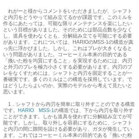
れがーと様からコメントをいただきましたが、シャフト
と内刃をどうやって組み立てるかが課題です。このミルを
作るにあたっては、可能な限りメンテナンスを楽にしたい
という目標がありました。そのためには部品点数を少なく
し、道具を使わなくとも、分解組み立てを可能にする必要
があります。これについては、HARIOのMSS-1の構造が真
っ先に浮かびました。しかし、これはブレが大きくなると
いう問題がありました。コーヒーミル本来の目的である
「挽いた粉を均質にすること」を実現するためには、内刃
と外刃のブレを極力小さくする必要があります。内刃のブ
レをなくすためには、シャフトと内刃を固定することが一
番確実です。多くのミルはこの構造を採用しています。で
はどうしたらよいのか。実際のモデルから考えて見たいと
思います。
1．シャフトから内刃を簡単に取り外すことのできる構造
です。
HARIO MSS-1
の構造では、下から内刃を取り外す
ことができます。しかも道具を使わずに分解組み立てが可
能です。しかし、取り外しを容易にするために、シャフト
と内刃の間に隙間を設ける必要があり、ガタが発生してい
ます。これではコーヒーミル本来の目的である「挽いた粉